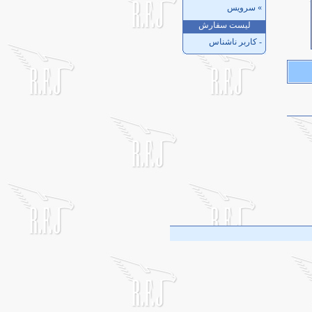
»
سرویس
لیست سفارش
- کاربر ناشناس