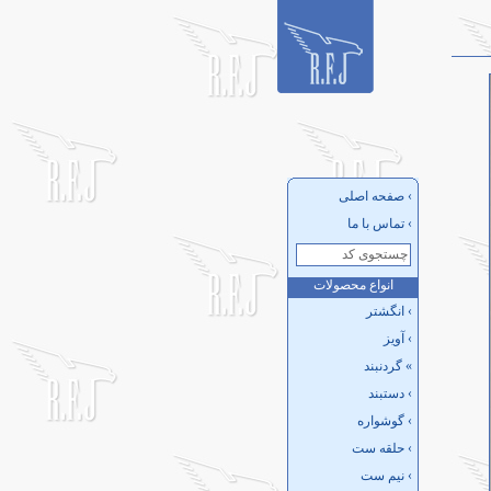
›
صفحه اصلی
›
تماس با ما
انواع محصولات
›
انگشتر
›
آویز
»
گردنبند
›
دستبند
›
گوشواره
›
حلقه ست
›
نیم ست