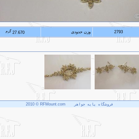
گرم
2793
وزن حدودی
27.670
2010 © RFMount.com
فروشگاه پایه جواهر